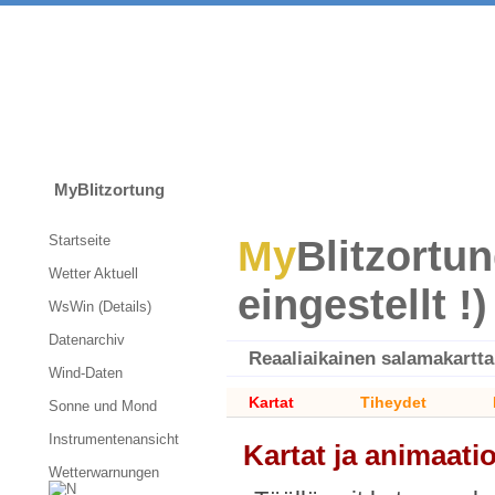
MyBlitzortung
Startseite
My
Blitzortun
Wetter Aktuell
eingestellt !)
WsWin (Details)
Datenarchiv
Reaaliaikainen salamakartta
Wind-Daten
Kartat
Tiheydet
Sonne und Mond
Instrumentenansicht
Kartat ja animaatio
Wetterwarnungen