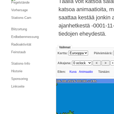
Täällä voit katsoa sala
Pegelstände
katsoa animaatioita, m
Vorhersage
saattaa kestää jonkin 
Stations-Cam
ajanhetkestä -0001-11
Blitzortung
tiedojen eheydestä.
Erdbebenmessung
Radioaktivität
Valinnat
Feinstaub
Kartta:
Päivämäärä:
Aikajana:
Stations-Info
Historie
Eilen:
Kuva
Animaatio
Tänään:
Sponsoring
Linkseite