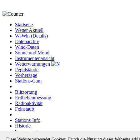
Startseite
Wetter Aktuell
WsWin (Details)
Datenarchiv
Wind-Daten
Sonne und Mond
Instrumentenansicht
Wetterwarnungen
Pegelstände
Vorhersage
Stations-Cam
Blitzortung
Erdbebenmessung
Radioaktivität
Feinstaub
Stations-Info
Historie
Sponsoring
Linkseite
Diese Website verwendet Cookies. Durch die Nutzung dieser Webseite erklä