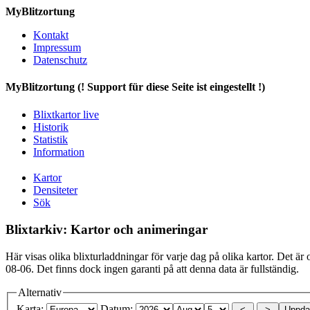
MyBlitzortung
Kontakt
Impressum
Datenschutz
My
Blitzortung (! Support für diese Seite ist eingestellt !)
Blixtkartor live
Historik
Statistik
Information
Kartor
Densiteter
Sök
Blixtarkiv: Kartor och animeringar
Här visas olika blixturladdningar för varje dag på olika kartor. Det är o
08-06. Det finns dock ingen garanti på att denna data är fullständig.
Alternativ
Karta:
Datum: