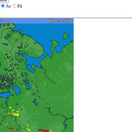
Av
På