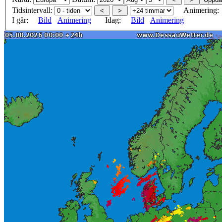
Tidsintervall:
Animering:
I går:
Bild
Animering
Idag:
Bild
Animering