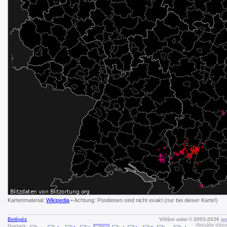
Kartenmaterial:
Wikipedia
• Achtung: Positionen sind nicht exakt (nur bei dieser Karte!)
Belépés
Villám adat © 2003-2026
ww
Aktuális dátu
Nyelvek: