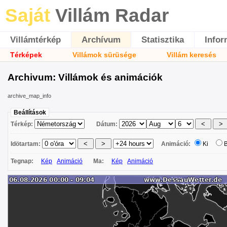
Saját
Villám Radar
Villámtérkép
Archívum
Statisztika
Infor
Térképek
Villámok sürüsége
Villám keresés
Archivum: Villámok és animációk
archive_map_info
Beállítások
Térkép:
Dátum:
Idötartam:
Animáció:
Ki
Tegnap:
Kép
Animáció
Ma:
Kép
Animáció