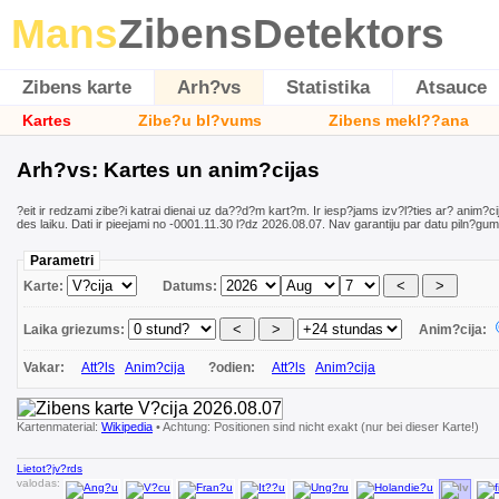
Mans
ZibensDetektors
Zibens karte
Arh?vs
Statistika
Atsauce
Kartes
Zibe?u bl?vums
Zibens mekl??ana
Arh?vs: Kartes un anim?cijas
?eit ir redzami zibe?i katrai dienai uz da??d?m kart?m. Ir iesp?jams izv?l?ties ar? anim?cij
des laiku. Dati ir pieejami no -0001.11.30 l?dz 2026.08.07. Nav garantiju par datu piln?gum
Parametri
Karte:
Datums:
Laika griezums:
Anim?cija:
Vakar:
Att?ls
Anim?cija
?odien:
Att?ls
Anim?cija
Kartenmaterial:
Wikipedia
• Achtung: Positionen sind nicht exakt (nur bei dieser Karte!)
Lietot?jv?rds
valodas: