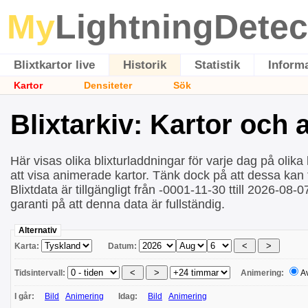
My
LightningDetec
Blixtkartor live
Historik
Statistik
Inform
Kartor
Densiteter
Sök
Blixtarkiv: Kartor och
Här visas olika blixturladdningar för varje dag på olika 
att visa animerade kartor. Tänk dock på att dessa kan ta
Blixtdata är tillgängligt från -0001-11-30 ttill 2026-08-
garanti på att denna data är fullständig.
Alternativ
Karta:
Datum:
Tidsintervall:
Animering:
A
I går:
Bild
Animering
Idag:
Bild
Animering