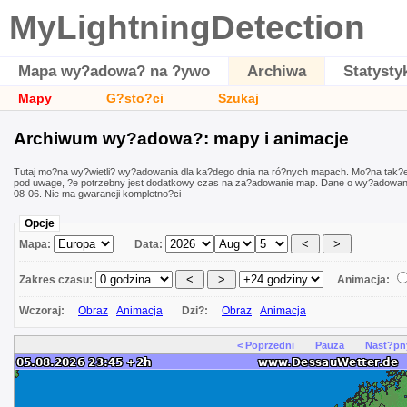
MyLightningDetection
Mapa wy?adowa? na ?ywo
Archiwa
Statysty
Mapy
G?sto?ci
Szukaj
Archiwum wy?adowa?: mapy i animacje
Tutaj mo?na wy?wietli? wy?adowania dla ka?dego dnia na ró?nych mapach. Mo?na tak?
pod uwage, ?e potrzebny jest dodatkowy czas na za?adowanie map. Dane o wy?adowani
08-06. Nie ma gwarancji kompletno?ci
Opcje
Mapa:
Data:
Zakres czasu:
Animacja:
Wczoraj:
Obraz
Animacja
Dzi?:
Obraz
Animacja
< Poprzedni
Pauza
Nast?pn