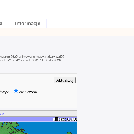
ki
Informacje
e przegl?da? animowane mapy, nalezy wzi??
ach s? dost?pne od -0001-11-30 do 2026-
Wy?.
Za??czona
y >