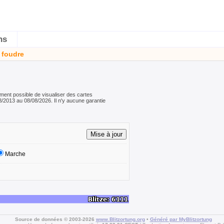
ns
 foudre
ement possible de visualiser des cartes
/2013 au 08/08/2026. Il n'y aucune garantie
Marche
Source de données © 2003-2026
www.Blitzortung.org
•
Généré par MyBlitzortung