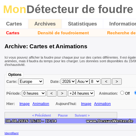
Mon
Détecteur de foudre
Cartes
Archives
Statistiques
Informatio
Cartes
Densité de foudroiement
Recherche de
Archive: Cartes et Animations
Ici vous pouvez afficher la foudre pour chaque jour sur des cartes différentes. Il est égal
animées, mais il faudra du temps pour les charger. Les données sont disponibles du 15/08
d'exhaustivité.
Options
Carte:
Date:
Période:
Animation:
Off
Hier:
Image
Animation
Aujourd'hui:
Image
Animation
< Précédent
Pause
Suivant >
Identifiant