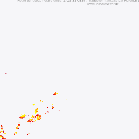
Heure du fuseau horaire utilisé:
17:23:31 CEST
Traduction française par Florent.B
www.DessauWetter.de