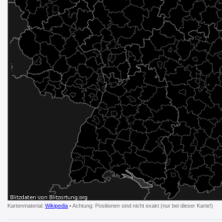
Kartenmaterial:
Wikipedia
• Achtung: Positionen sind nicht exakt (nur bei dieser Karte!)