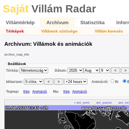
Saját
Villám Radar
Villámtérkép
Archívum
Statisztika
Infor
Térképek
Villámok sürüsége
Villám keresés
Archivum: Villámok és animációk
archive_map_info
Beállítások
Térkép:
Dátum:
Idötartam:
Animáció:
Ki
Tegnap:
Kép
Animáció
Ma:
Kép
Animáció
< ani_prev
ani_pause
ani_ne