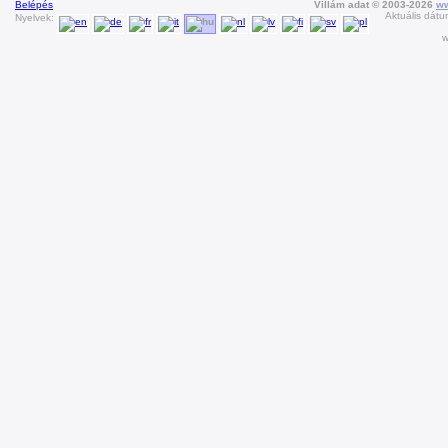
Belépés
Villám adat © 2003-2026
ww
Aktuális dátu
Nyelvek:
w