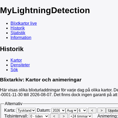
My
LightningDetection
Blixtkartor live
Historik
Statistik
Information
Historik
Kartor
Densiteter
Sök
Blixtarkiv: Kartor och animeringar
Här visas olika blixturladdningar för varje dag på olika kartor. De
-0001-11-30 ttill 2026-08-07. Det finns dock ingen garanti på att
Alternativ
Karta:
Datum:
Tidsintervall:
Animering: