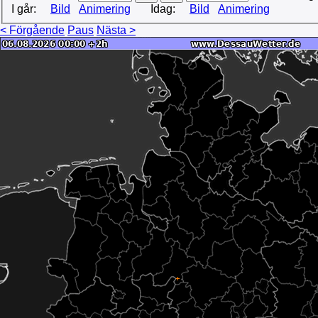
I går:
Bild
Animering
Idag:
Bild
Animering
< Förgående
Paus
Nästa >