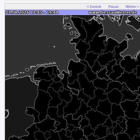
< Zurück
Pause
Weiter >