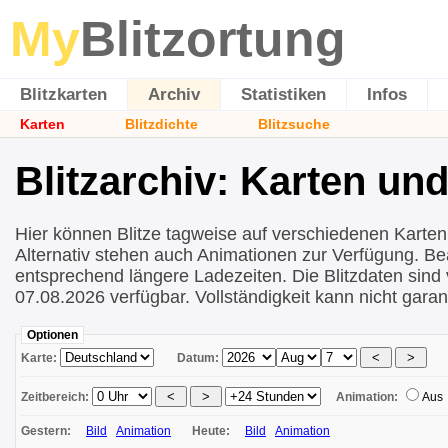
My
Blitzortung
Blitzkarten
Archiv
Statistiken
Infos
Karten
Blitzdichte
Blitzsuche
Blitzarchiv: Karten un
Hier können Blitze tagweise auf verschiedenen Karten
Alternativ stehen auch Animationen zur Verfügung. Be
entsprechend längere Ladezeiten. Die Blitzdaten sind 
07.08.2026 verfügbar. Vollständigkeit kann nicht garan
Optionen
Karte:
Datum:
Zeitbereich:
Animation:
Aus
Gestern:
Bild
Animation
Heute:
Bild
Animation