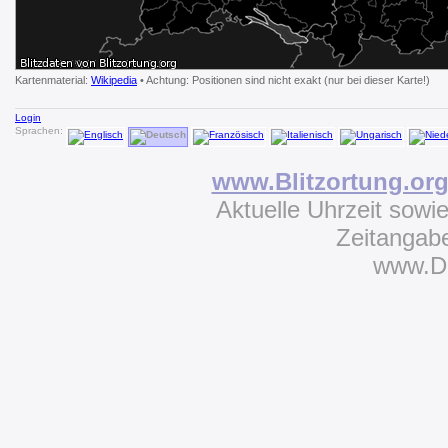
Kartenmaterial:
Wikipedia
• Achtung: Positionen sind nicht exakt (nur bei dieser Karte!)
Login
Sprachen:
www.Blitzortung.or
Aktuelle Uhrzeit sowi
Zeitangab
www.D