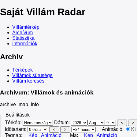
Saját
Villám Radar
Villámtérkép
Archívum
Statisztika
Információk
Archiv
Térképek
Villámok sürüsége
Villám keresés
Archivum: Villámok és animációk
archive_map_info
Beállítások
Térkép:
Dátum:
Idötartam:
Animáció:
Ki
Tegnap:
Kép
Animáció
Ma:
Kép
Animáció