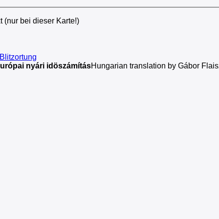
 (nur bei dieser Karte!)
litzortung
urópai nyári idöszámítás
Hungarian translation by Gábor Flais