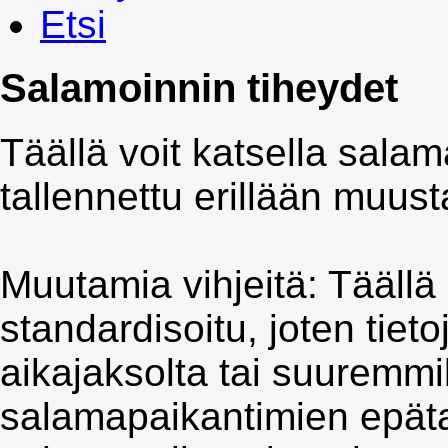
Etsi
Salamoinnin tiheydet
Täällä voit katsella salama
tallennettu erillään muus
Muutamia vihjeitä: Täällä 
standardisoitu, joten tiet
aikajaksolta tai suuremmi
salamapaikantimien epät