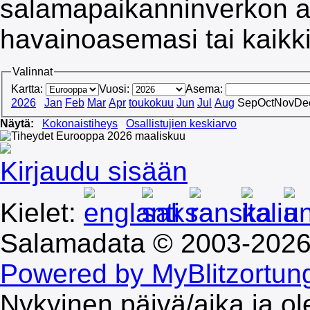
salamapaikanninverkon al
havainoasemasi tai kaikk
Valinnat
Kartta:
Vuosi:
Asema:
2026
Jan
Feb
Mar
Apr
toukokuu
Jun
Jul
Aug
Sep
Oct
Nov
De
Näytä:
Kokonaistiheys
Osallistujien keskiarvo
Kirjaudu sisään
Kielet:
Salamadata © 2003-202
Powered by MyBlitzortun
Nykyinen päivä/aika ja o