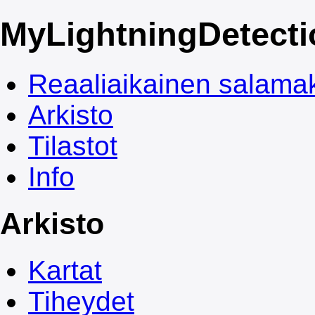
My
LightningDetect
Reaaliaikainen salamak
Arkisto
Tilastot
Info
Arkisto
Kartat
Tiheydet