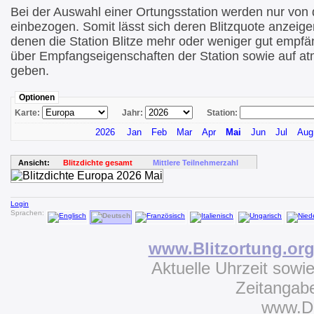
Bei der Auswahl einer Ortungsstation werden nur von di
einbezogen. Somit lässt sich deren Blitzquote anzeige
denen die Station Blitze mehr oder weniger gut empfä
über Empfangseigenschaften der Station sowie auf at
geben.
Optionen
Karte:
Jahr:
Station:
2026
Jan
Feb
Mar
Apr
Mai
Jun
Jul
Aug
Ansicht:
Blitzdichte gesamt
Mittlere Teilnehmerzahl
Login
Sprachen:
www.Blitzortung.or
Aktuelle Uhrzeit sowi
Zeitangab
www.D