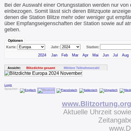
Bei der Auswahl einer Ortungsstation werden nur von di
einbezogen. Somit lässt sich deren Blitzquote anzeige
denen die Station Blitze mehr oder weniger gut empfä
über Empfangseigenschaften der Station sowie auf at
geben.
Optionen
Karte:
Jahr:
Station:
2024
Jan
Feb
Mar
Apr
Mai
Jun
Jul
Aug
Ansicht:
Blitzdichte gesamt
Mittlere Teilnehmerzahl
Login
Sprachen:
www.Blitzortung.or
Aktuelle Uhrzeit sowi
Zeitangab
www.D