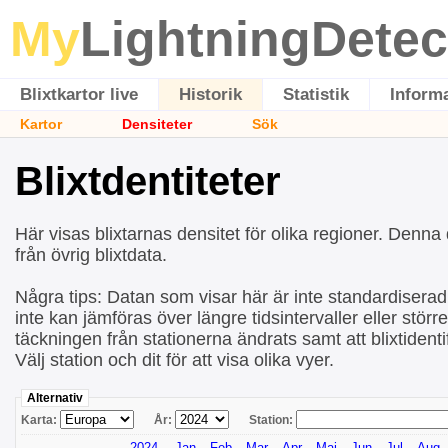
My
LightningDetec
Blixtkartor live
Historik
Statistik
Inform
Kartor
Densiteter
Sök
Blixtdentiteter
Här visas blixtarnas densitet för olika regioner. Denn
från övrig blixtdata.
Några tips: Datan som visar här är inte standardiserad v
inte kan jämföras över längre tidsintervaller eller stör
täckningen från stationerna ändrats samt att blixtidentif
Välj station och dit för att visa olika vyer.
Alternativ
Karta:
År:
Station:
2024
Jan
Feb
Mar
Apr
Maj
Jun
Jul
Aug