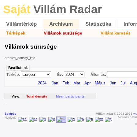
Saját
Villám Radar
Villámtérkép
Archívum
Statisztika
Infor
Térképek
Villámok sürüsége
Villám keresés
Villámok sürüsége
archive_density_info
Beállítások
Térkép:
Év:
Állomás:
2024
Jan
Feb
Mar
Apr
Május
Jun
Jul
Aug
View:
Total density
Mean participants
Belépés
Villám adat © 2003-2026
ww
Aktuális dátu
Nyelvek:
w