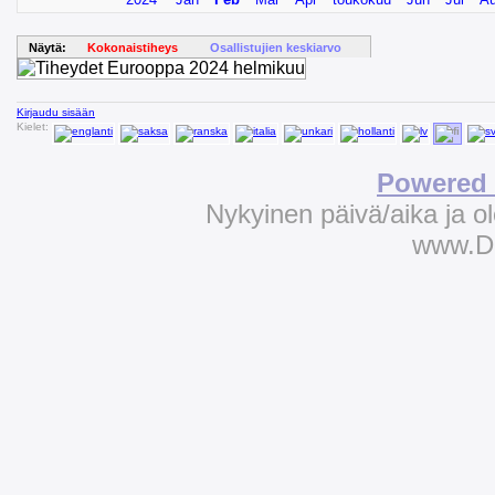
Näytä:
Kokonaistiheys
Osallistujien keskiarvo
Kirjaudu sisään
Kielet:
Powered 
Nykyinen päivä/aika ja 
www.D