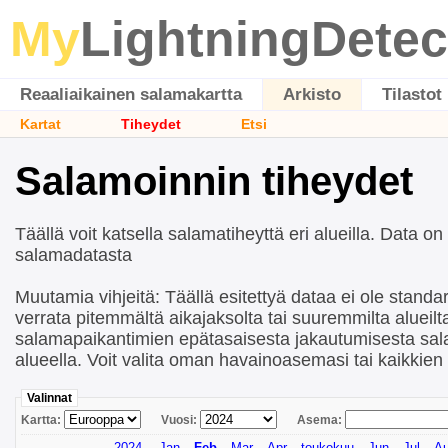
My
LightningDetec
Reaaliaikainen salamakartta
Arkisto
Tilastot
Kartat
Tiheydet
Etsi
Salamoinnin tiheydet
Täällä voit katsella salamatiheyttä eri alueilla. Data on
salamadatasta
Muutamia vihjeitä: Täällä esitettyä dataa ei ole standard
verrata pitemmältä aikajaksolta tai suuremmilta alueil
salamapaikantimien epätasaisesta jakautumisesta sa
alueella. Voit valita oman havainoasemasi tai kaikkie
Valinnat
Kartta:
Vuosi:
Asema:
2024
Jan
Feb
Mar
Apr
toukokuu
Jun
Jul
A