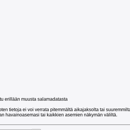
ettu erillään muusta salamadatasta
 joten tietoja ei voi verrata pitemmältä aikajaksolta tai suuremm
man havainoasemasi tai kaikkien asemien näkymän väliltä.