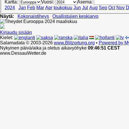
Kartta:
Vuosi:
Asema:
2024
Jan
Feb
Mar
Apr
toukokuu
Jun
Jul
Aug
Sep
Oct
Nov
D
Näytä:
Kokonaistiheys
Osallistujien keskiarvo
Kirjaudu sisään
Kielet:
Salamadata © 2003-2026
www.Blitzortung.org
•
Powered by My
Nykyinen päivä/aika ja oletus aikavyöhyke
09:46:51 CEST
www.DessauWetter.de