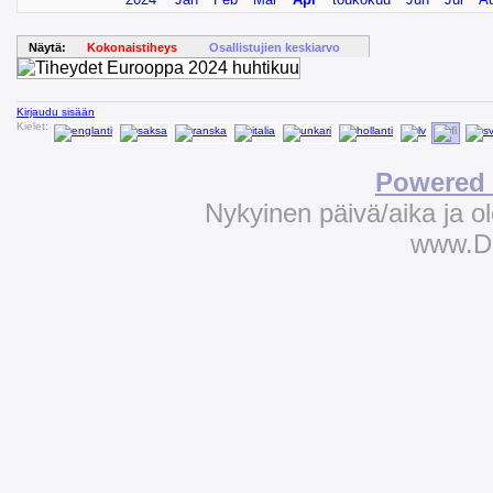
Näytä:
Kokonaistiheys
Osallistujien keskiarvo
Kirjaudu sisään
Kielet:
Powered 
Nykyinen päivä/aika ja 
www.D