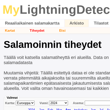
My
LightningDetec
Reaaliaikainen salamakartta
Arkisto
Tilastot
Kartat
Tiheydet
Etsi
Salamoinnin tiheydet
Täällä voit katsella salamatiheyttä eri alueilla. Data on
salamadatasta
Muutamia vihjeitä: Täällä esitettyä dataa ei ole standard
verrata pitemmältä aikajaksolta tai suuremmilta alueil
salamapaikantimien epätasaisesta jakautumisesta sa
alueella. Voit valita oman havainoasemasi tai kaikkie
Valinnat
Kartta:
Vuosi:
Asema:
2024
Jan
Feb
Mar
Apr
toukokuu
Jun
Jul
A