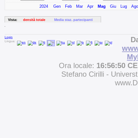
2024
Gen
Feb
Mar
Apr
Mag
Giu
Lug
Ag
Vista:
densità totale
Media staz. partecipanti
Login
Da
Lingua:
www.
My
Ora locale:
16:56:50 C
Stefano Cirilli - Univers
www.D