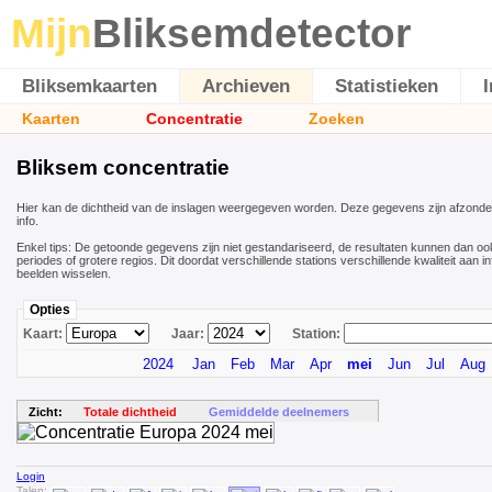
Mijn
Bliksemdetector
Bliksemkaarten
Archieven
Statistieken
Kaarten
Concentratie
Zoeken
Bliksem concentratie
Hier kan de dichtheid van de inslagen weergegeven worden. Deze gegevens zijn afzonder
info.
Enkel tips: De getoonde gegevens zijn niet gestandariseerd, de resultaten kunnen dan oo
periodes of grotere regios. Dit doordat verschillende stations verschillende kwaliteit aan 
beelden wisselen.
Opties
Kaart:
Jaar:
Station:
2024
Jan
Feb
Mar
Apr
mei
Jun
Jul
Aug
Zicht:
Totale dichtheid
Gemiddelde deelnemers
Login
Talen: