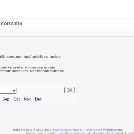
Informatie
lijk opgeslagen, onafhankelijk van andere
k niet vergeleken worden over langere
informatie doorsturen. Men kan van station en
Sep
Oct
Nov
Dec
Bliksem data © 2003-2026
www.Blitzortung.org
•
Powered by MyBlitzortung
Huidige datum & tijd en standaard tijdzone:
04:13:20 MEZT
Vertaling Nederl