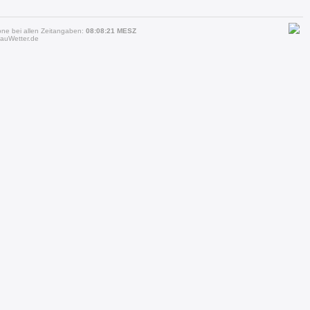
one bei allen Zeitangaben:
08:08:21 MESZ
auWetter.de