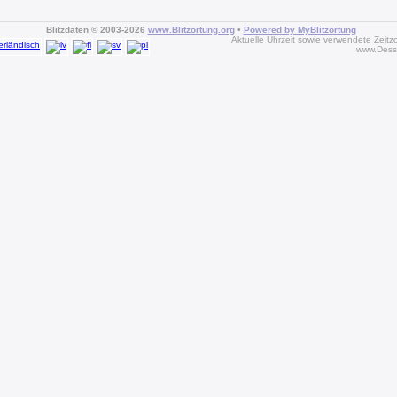
Blitzdaten © 2003-2026
www.Blitzortung.org
•
Powered by MyBlitzortung
Aktuelle Uhrzeit sowie verwendete Zeitz
www.Dess