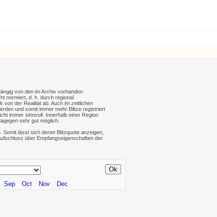
hängig von den im Archiv vorhanden
ht normiert, d. h. durch regional
von der Realität ab. Auch im zeitlichen
werden und somit immer mehr Blitze registriert
cht immer sinnvoll. Innerhalb einer Region
dagegen sehr gut möglich.
. Somit lässt sich deren Blitzquote anzeigen,
n Aufschluss über Empfangseigenschaften der
Sep
Oct
Nov
Dec