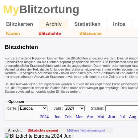
My
Blitzortung
Blitzkarten
Archiv
Statistiken
Infos
Karten
Blitzdichte
Blitzsuche
Blitzdichten
Für verschiedene Regionen können hier die Blitzdichten angezeigt werden. Dies ist unab
Einzelblitzen möglich, da die Dichten separat gespeichert werden. Die Blitzdichten sind nic
unterschiedliche Stationsdichten weichen die angegebenen Daten mehr oder weniger stark 
Verlauf ist dies der Fall, da die Ortungen des Stationsnetzwerkes immer weiter optimiert 
werden. Ein Vergleich der absoluten Zahlen über einen größeren Zeitraum ist von daher ni
mit entsprechender Anzahl an Stationen sowie innerhalb eines kurzen Zeitraums ist dies 
Bei der Auswahl einer Ortungsstation werden nur von dieser registrierte Blitze einbezogen
d.h. die Regionen in denen die Station Blitze mehr oder weniger gut empfängt. Dies kan
Station sowie auf atmosphärische Einflüsse geben.
Optionen
Karte:
Jahr:
Station:
2024
Jan
Feb
Mar
Apr
Mai
Jun
Jul
Aug
Ansicht:
Blitzdichte gesamt
Mittlere Teilnehmerzahl