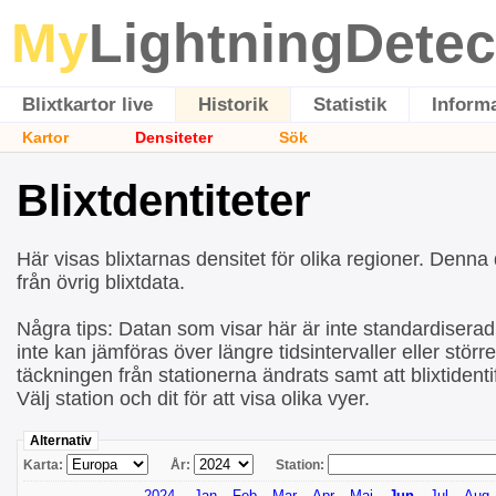
My
LightningDetec
Blixtkartor live
Historik
Statistik
Inform
Kartor
Densiteter
Sök
Blixtdentiteter
Här visas blixtarnas densitet för olika regioner. Denn
från övrig blixtdata.
Några tips: Datan som visar här är inte standardiserad v
inte kan jämföras över längre tidsintervaller eller stör
täckningen från stationerna ändrats samt att blixtidentif
Välj station och dit för att visa olika vyer.
Alternativ
Karta:
År:
Station:
2024
Jan
Feb
Mar
Apr
Maj
Jun
Jul
Aug