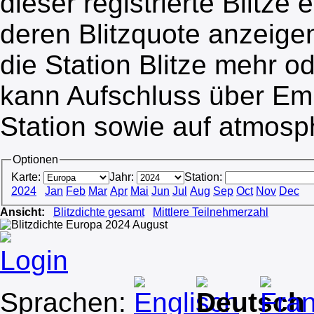
dieser registrierte Blitze
deren Blitzquote anzeige
die Station Blitze mehr o
kann Aufschluss über Em
Station sowie auf atmosp
Optionen
Karte:
Jahr:
Station:
2024
Jan
Feb
Mar
Apr
Mai
Jun
Jul
Aug
Sep
Oct
Nov
Dec
Ansicht:
Blitzdichte gesamt
Mittlere Teilnehmerzahl
Login
Sprachen: