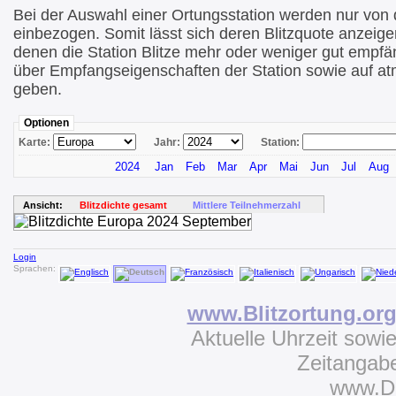
Bei der Auswahl einer Ortungsstation werden nur von di
einbezogen. Somit lässt sich deren Blitzquote anzeige
denen die Station Blitze mehr oder weniger gut empfä
über Empfangseigenschaften der Station sowie auf at
geben.
Optionen
Karte:
Jahr:
Station:
2024
Jan
Feb
Mar
Apr
Mai
Jun
Jul
Aug
Ansicht:
Blitzdichte gesamt
Mittlere Teilnehmerzahl
Login
Sprachen:
www.Blitzortung.or
Aktuelle Uhrzeit sowi
Zeitangab
www.D