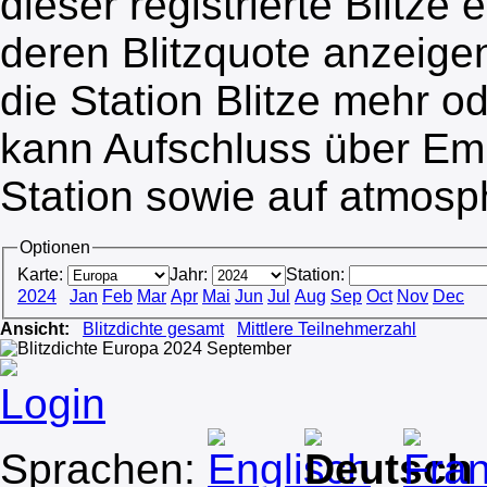
dieser registrierte Blitze
deren Blitzquote anzeige
die Station Blitze mehr o
kann Aufschluss über Em
Station sowie auf atmosp
Optionen
Karte:
Jahr:
Station:
2024
Jan
Feb
Mar
Apr
Mai
Jun
Jul
Aug
Sep
Oct
Nov
Dec
Ansicht:
Blitzdichte gesamt
Mittlere Teilnehmerzahl
Login
Sprachen: