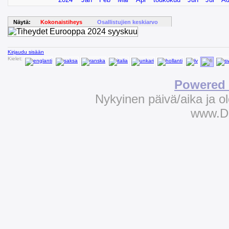
Näytä:
Kokonaistiheys
Osallistujien keskiarvo
Kirjaudu sisään
Kielet:
Powered 
Nykyinen päivä/aika ja 
www.D