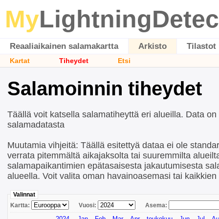
My
LightningDetec
Reaaliaikainen salamakartta
Arkisto
Tilastot
Kartat
Tiheydet
Etsi
Salamoinnin tiheydet
Täällä voit katsella salamatiheyttä eri alueilla. Data on
salamadatasta
Muutamia vihjeitä: Täällä esitettyä dataa ei ole standard
verrata pitemmältä aikajaksolta tai suuremmilta alueil
salamapaikantimien epätasaisesta jakautumisesta sa
alueella. Voit valita oman havainoasemasi tai kaikkie
Valinnat
Kartta:
Vuosi:
Asema:
2024
Jan
Feb
Mar
Apr
toukokuu
Jun
Jul
A