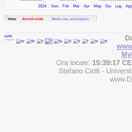
2024
Gen
Feb
Mar
Apr
Mag
Giu
Lug
Ag
Vista:
densità totale
Media staz. partecipanti
Login
Da
Lingua:
www.
My
Ora locale:
15:39:17 C
Stefano Cirilli - Univers
www.D