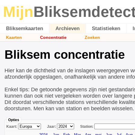
Mijn
Bliksemdetec
Bliksemkaarten
Archieven
Statistieken
Kaarten
Concentratie
Zoeken
Bliksem concentratie
Hier kan de dichtheid van de inslagen weergegeven w
afzonderlijk opgeslagen, onafhankelijk van andere info
Enkel tips: De getoonde gegevens zijn niet gestandari
kunnen dan ook niet vergeleken worden over langere p
Dit doordat verschillende stations verschillende kwalite
doorsturen. Men kan van station en beelden wisselen.
Opties
Kaart:
Jaar:
Station:
2024
Jan
Feb
Mar
Apr
mei
Jun
Jul
Aug