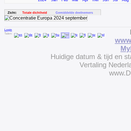
Zicht:
Totale dichtheid
Gemiddelde deelnemers
Login
Talen:
www.
My
Huidige datum & tijd en s
Vertaling Neder
www.D