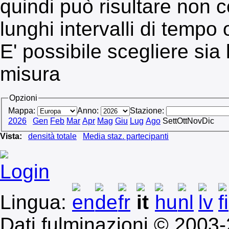
quindi può risultare non co
lunghi intervalli di tempo 
E' possibile scegliere sia
misura
Opzioni
Mappa:
Anno:
Stazione:
2026
Gen
Feb
Mar
Apr
Mag
Giu
Lug
Ago
Sett
Ott
Nov
Dic
Vista:
densità totale
Media staz. partecipanti
Login
Lingua:
Dati fulminazioni © 2003