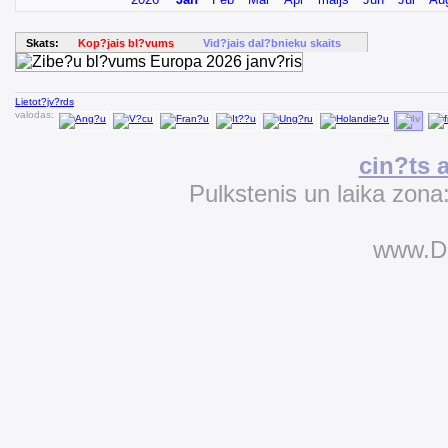
Skats:
Kop?jais bl?vums
Vid?jais dal?bnieku skaits
Lietot?jv?rds
valodas:
cin?ts 
Pulkstenis un laika zona
www.D