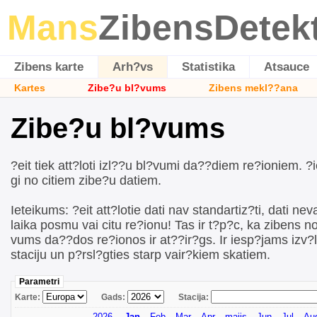
Mans
ZibensDetek
Zibens karte
Arh?vs
Statistika
Atsauce
Kartes
Zibe?u bl?vums
Zibens mekl??ana
Zibe?u bl?vums
?eit tiek att?loti izl??u bl?vumi da??diem re?ioniem. ?i
gi no citiem zibe?u datiem.
Ieteikums: ?eit att?lotie dati nav standartiz?ti, dati neva
laika posmu vai citu re?ionu! Tas ir t?p?c, ka zibens n
vums da??dos re?ionos ir at??ir?gs. Ir iesp?jams izv?
staciju un p?rsl?gties starp vair?kiem skatiem.
Parametri
Karte:
Gads:
Stacija:
2026
Jan
Feb
Mar
Apr
maijs
Jun
Jul
Au