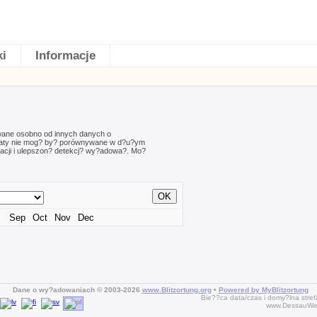
ki
Informacje
wane osobno od innych danych o
ultaty nie mog? by? porównywane w d?u?ym
acji i ulepszon? detekcj? wy?adowa?. Mo?
Sep
Oct
Nov
Dec
Dane o wy?adowaniach © 2003-2026
www.Blitzortung.org
•
Powered by MyBlitzortung
Bie??ca data/czas i domy?lna str
www.DessauWet