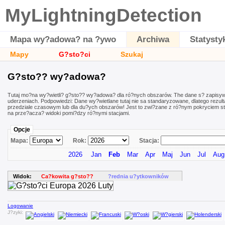
MyLightningDetection
Mapa wy?adowa? na ?ywo
Archiwa
Statysty
Mapy
G?sto?ci
Szukaj
G?sto?? wy?adowa?
Tutaj mo?na wy?wietli? g?sto?? wy?adowa? dla ró?nych obszarów. The dane s? zapisy
uderzeniach. Podpowiedzi: Dane wy?wietlane tutaj nie sa standaryzowane, dlatego rez
przedziale czasowym lub dla du?ych obszarów! Jest to zwi?zane z ró?nym pokryciem st
na prze?acza? widoki pomi?dzy ró?nymi stacjami.
Opcje
Mapa:
Rok:
Stacja:
2026
Jan
Feb
Mar
Apr
Maj
Jun
Jul
Aug
Widok:
Ca?kowita g?sto??
?rednia u?ytkowników
Logowanie
J?zyki: