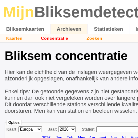
Mijn
Bliksemdetec
Bliksemkaarten
Archieven
Statistieken
Kaarten
Concentratie
Zoeken
Bliksem concentratie
Hier kan de dichtheid van de inslagen weergegeven w
afzonderlijk opgeslagen, onafhankelijk van andere info
Enkel tips: De getoonde gegevens zijn niet gestandari
kunnen dan ook niet vergeleken worden over langere p
Dit doordat verschillende stations verschillende kwalite
doorsturen. Men kan van station en beelden wisselen.
Opties
Kaart:
Jaar:
Station:
2026
Jan
Feb
Mar
Apr
mei
Jun
Jul
Aug