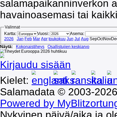
salamapaikanninverkon al
havainoasemasi tai kaikk
Valinnat
Kartta:
Vuosi:
Asema:
2026
Jan
Feb
Mar
Apr
toukokuu
Jun
Jul
Aug
Sep
Oct
Nov
De
Näytä:
Kokonaistiheys
Osallistujien keskiarvo
Kirjaudu sisään
Kielet:
Salamadata © 2003-202
Powered by MyBlitzortun
Nykyinen päivä/aika ja o