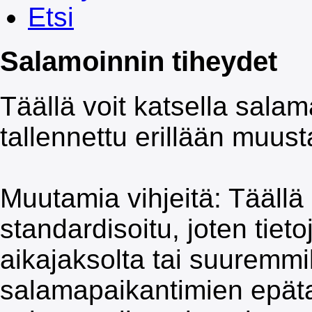
Etsi
Salamoinnin tiheydet
Täällä voit katsella salama
tallennettu erillään muus
Muutamia vihjeitä: Täällä 
standardisoitu, joten tiet
aikajaksolta tai suuremmi
salamapaikantimien epät