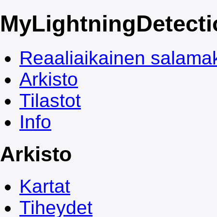
My
LightningDetect
Reaaliaikainen salamak
Arkisto
Tilastot
Info
Arkisto
Kartat
Tiheydet