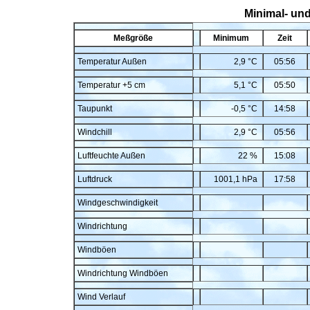
Minimal- un
Meßgröße
Minimum
Zeit
Temperatur Außen
2,9 °C
05:56
Temperatur +5 cm
5,1 °C
05:50
Taupunkt
-0,5 °C
14:58
Windchill
2,9 °C
05:56
Luftfeuchte Außen
22 %
15:08
Luftdruck
1001,1 hPa
17:58
Windgeschwindigkeit
Windrichtung
Windböen
Windrichtung Windböen
Wind Verlauf