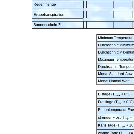
Regenmenge
Evapotranspiration
Sonnenschein-Zeit
Minimum Temperatur
Durchschnitt Minimu
Durchschnitt Maximu
Maximum Temperatur
Durchschnitt Tempera
Monat Standard-Abw
Monat Normal Wert
Eistage (T
< 0°C)
max
Frosttage (T
< 0°C)
min
Bodentemperatur-Fros
strenger Frost (T
<=
min
Kalte Tage (T
< 10
max
warme Tage (T
>= 