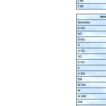
1 Bft
0 Bft
Vert
Windstille
N-NO
NO
O-NO
O
O-SO
SO
S-SO
S
S-SW
SW
W-SW
W
W-NW
NW