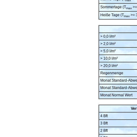
max
Sommertage (T
>=
max
Heiße Tage (T
>= 
max
> 0,0 l/m²
> 2,0 l/m²
> 5,0 l/m²
> 10,0 l/m²
> 20,0 l/m²
Regenmenge
Monat Standard-Abw
Monat Standard-Abw
Monat Normal Wert
Ver
4 Bft
3 Bft
2 Bft