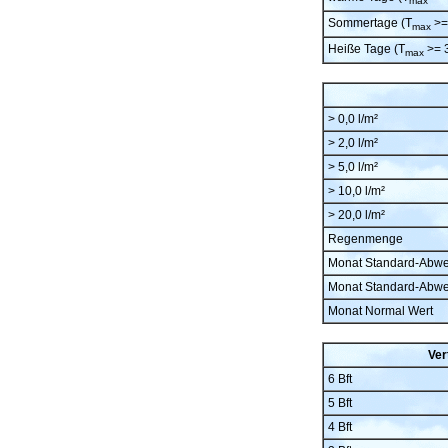
max
Sommertage (T
>=
max
Heiße Tage (T
>= 
max
> 0,0 l/m²
> 2,0 l/m²
> 5,0 l/m²
> 10,0 l/m²
> 20,0 l/m²
Regenmenge
Monat Standard-Abw
Monat Standard-Abw
Monat Normal Wert
Ver
6 Bft
5 Bft
4 Bft