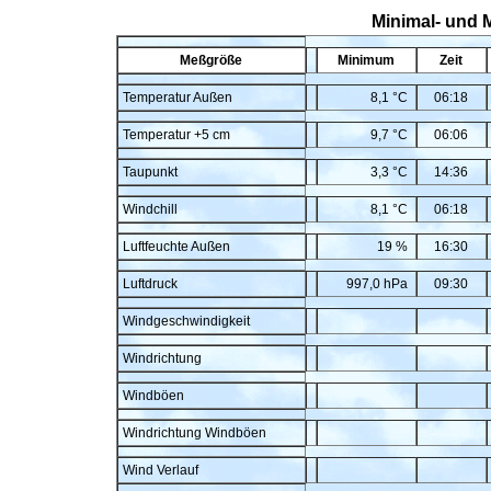
Minimal- und 
Meßgröße
Minimum
Zeit
Temperatur Außen
8,1 °C
06:18
Temperatur +5 cm
9,7 °C
06:06
Taupunkt
3,3 °C
14:36
Windchill
8,1 °C
06:18
Luftfeuchte Außen
19 %
16:30
Luftdruck
997,0 hPa
09:30
Windgeschwindigkeit
Windrichtung
Windböen
Windrichtung Windböen
Wind Verlauf