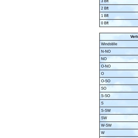
3 Bft
2 Bft
1 Bft
0 Bft
Vert
Windstille
N-NO
NO
O-NO
O
O-SO
SO
S-SO
S
S-SW
SW
W-SW
W