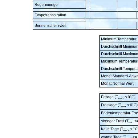
Regenmenge
Evapotranspiration
Sonnenschein-Zeit
Minimum Temperatur
Durchschnitt Minimu
Durchschnitt Maximu
Maximum Temperatur
Durchschnitt Tempera
Monat Standard-Abw
Monat Normal Wert
Eistage (T
< 0°C)
max
Frosttage (T
< 0°C)
min
Bodentemperatur-Fros
strenger Frost (T
<=
min
Kalte Tage (T
< 10
max
warme Tage (T
>= 