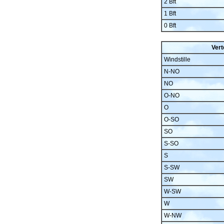
2 Bft
1 Bft
0 Bft
Vert
Windstille
N-NO
NO
O-NO
O
O-SO
SO
S-SO
S
S-SW
SW
W-SW
W
W-NW