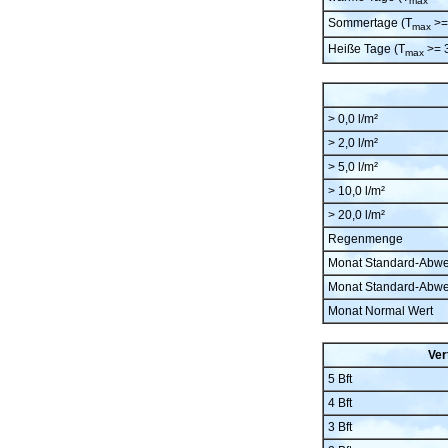
max
Sommertage (T
>=
max
Heiße Tage (T
>= 
max
> 0,0 l/m²
> 2,0 l/m²
> 5,0 l/m²
> 10,0 l/m²
> 20,0 l/m²
Regenmenge
Monat Standard-Abw
Monat Standard-Abw
Monat Normal Wert
Ver
5 Bft
4 Bft
3 Bft