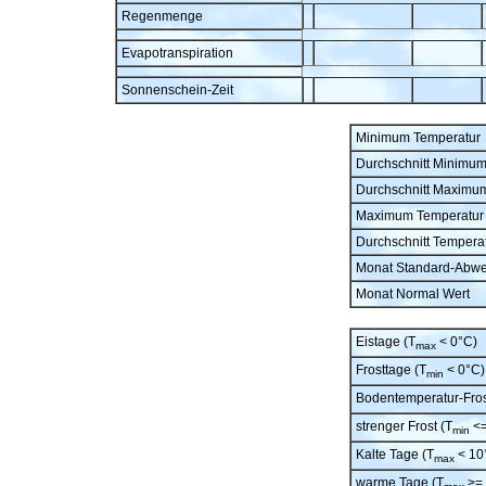
Regenmenge
Evapotranspiration
Sonnenschein-Zeit
Minimum Temperatur
Durchschnitt Minimu
Durchschnitt Maximu
Maximum Temperatur
Durchschnitt Tempera
Monat Standard-Abw
Monat Normal Wert
Eistage (T
< 0°C)
max
Frosttage (T
< 0°C)
min
Bodentemperatur-Fros
strenger Frost (T
<=
min
Kalte Tage (T
< 10
max
warme Tage (T
>= 