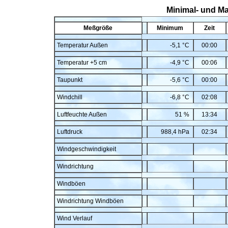
Minimal- und M
Meßgröße
Minimum
Zeit
Temperatur Außen
-5,1 °C
00:00
Temperatur +5 cm
-4,9 °C
00:06
Taupunkt
-5,6 °C
00:00
Windchill
-6,8 °C
02:08
Luftfeuchte Außen
51 %
13:34
Luftdruck
988,4 hPa
02:34
Windgeschwindigkeit
Windrichtung
Windböen
Windrichtung Windböen
Wind Verlauf