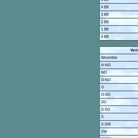
4 Bft
3 Bft
2 Bft
1 Bft
0 Bft
Vert
Windstille
N-NO
NO
O-NO
O
O-SO
SO
S-SO
S
S-SW
SW