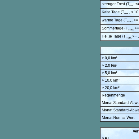
strenger Frost (T
<=
min
Kalte Tage (T
< 10
max
warme Tage (T
>= 
max
Sommertage (T
>=
max
Heiße Tage (T
>= 
max
> 0,0 l/m²
> 2,0 l/m²
> 5,0 l/m²
> 10,0 l/m²
> 20,0 l/m²
Regenmenge
Monat Standard-Abw
Monat Standard-Abw
Monat Normal Wert
Ver
5 Bft