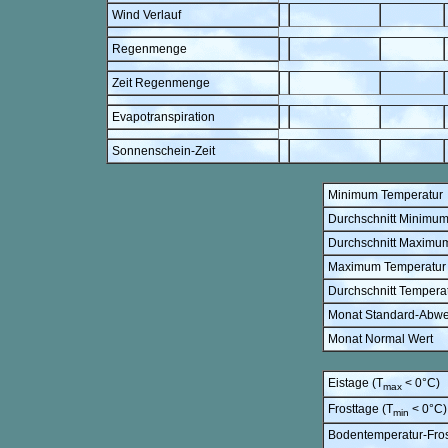
Wind Verlauf
Regenmenge
Zeit Regenmenge
Evapotranspiration
Sonnenschein-Zeit
Minimum Temperatur
Durchschnitt Minimu
Durchschnitt Maximu
Maximum Temperatur
Durchschnitt Tempera
Monat Standard-Abw
Monat Normal Wert
Eistage (T
< 0°C)
max
Frosttage (T
< 0°C)
min
Bodentemperatur-Fros