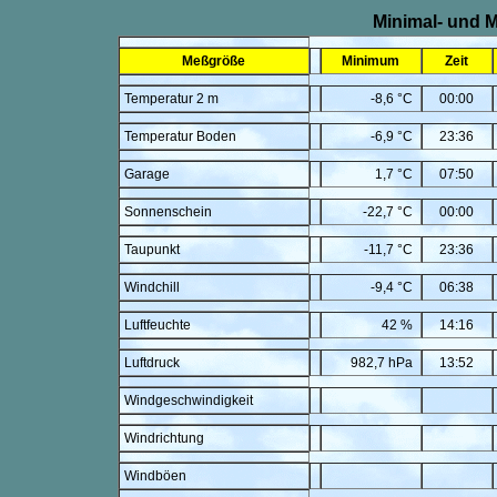
Minimal- und 
Meßgröße
Minimum
Zeit
Temperatur 2 m
-8,6 °C
00:00
Temperatur Boden
-6,9 °C
23:36
Garage
1,7 °C
07:50
Sonnenschein
-22,7 °C
00:00
Taupunkt
-11,7 °C
23:36
Windchill
-9,4 °C
06:38
Luftfeuchte
42 %
14:16
Luftdruck
982,7 hPa
13:52
Windgeschwindigkeit
Windrichtung
Windböen