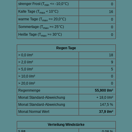
strenger Frost (T
<= -10,0°C)
0
min
Kalte Tage (T
< 10°C)
16
max
warme Tage (T
>= 20,0°C)
0
max
Sommertage (T
>= 25°C)
0
max
Heiße Tage (T
>= 30°C)
0
max
Regen Tage
> 0,0 l/m²
18
> 2,0 l/m²
9
> 5,0 l/m²
5
> 10,0 l/m²
0
> 20,0 l/m²
0
Regenmenge
55,900 l/m²
Monat Standard-Abweichung
+ 18,0 l/m²
Monat Standard-Abweichung
147,5 %
Monat Normal Wert
37,9 l/m²
Verteilung Windstärke
5 Bft
0,08 %