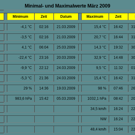
Minimal- und Maximalwerte März 2009
Minimum
Zeit
Datum
Maximum
Zeit
-4,1 °C
02:16
21.03.2009
15,4 °C
16:42
31
-3,5 °C
02:16
21.03.2009
20,7 °C
16:44
31
4,1 °C
06:04
25.03.2009
14,3 °C
19:32
30
-22,4 °C
23:16
20.03.2009
32,9 °C
14:48
30
-9,9 °C
22:12
24.03.2009
9,5 °C
11:32
01
-5,3 °C
21:36
24.03.2009
15,4 °C
16:42
31
29 %
14:36
19.03.2009
98 %
07:46
26
983,6 hPa
15:42
05.03.2009
1032,1 hPa
08:42
20
34,5 km/h
16:24
22
NW
16:24
22
48,4 km/h
15:04
22