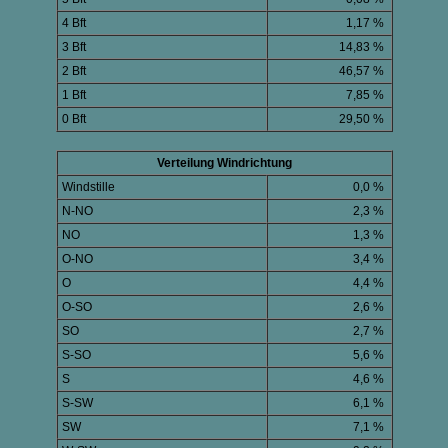
4 Bft
1,17 %
3 Bft
14,83 %
2 Bft
46,57 %
1 Bft
7,85 %
0 Bft
29,50 %
Verteilung Windrichtung
Windstille
0,0 %
N-NO
2,3 %
NO
1,3 %
O-NO
3,4 %
O
4,4 %
O-SO
2,6 %
SO
2,7 %
S-SO
5,6 %
S
4,6 %
S-SW
6,1 %
SW
7,1 %