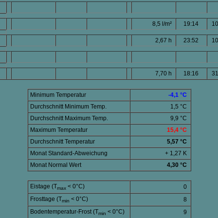
8,5 l/m²
19:14
10
2,67 h
23:52
10
7,70 h
18:16
31
Minimum Temperatur
-4,1 °C
Durchschnitt Minimum Temp.
1,5 °C
Durchschnitt Maximum Temp.
9,9 °C
Maximum Temperatur
15,4 °C
Durchschnitt Temperatur
5,57 °C
Monat Standard-Abweichung
+ 1,27 K
Monat Normal Wert
4,30 °C
Eistage (T
< 0°C)
0
max
Frosttage (T
< 0°C)
8
min
Bodentemperatur-Frost (T
< 0°C)
9
min