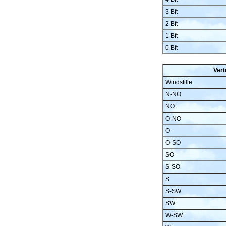
3 Bft
2 Bft
1 Bft
0 Bft
Vert
Windstille
N-NO
NO
O-NO
O
O-SO
SO
S-SO
S
S-SW
SW
W-SW