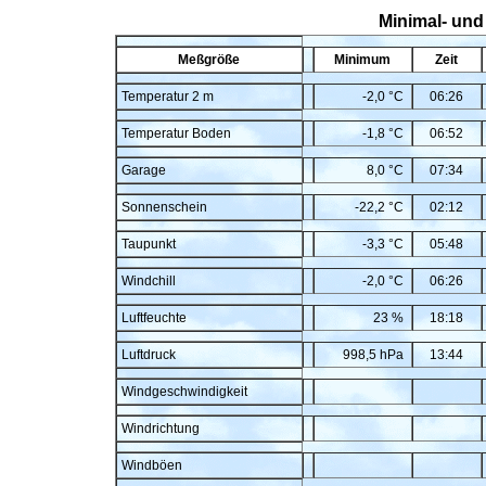
Minimal- und
Meßgröße
Minimum
Zeit
Temperatur 2 m
-2,0 °C
06:26
Temperatur Boden
-1,8 °C
06:52
Garage
8,0 °C
07:34
Sonnenschein
-22,2 °C
02:12
Taupunkt
-3,3 °C
05:48
Windchill
-2,0 °C
06:26
Luftfeuchte
23 %
18:18
Luftdruck
998,5 hPa
13:44
Windgeschwindigkeit
Windrichtung
Windböen