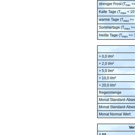
strenger Frost (T
<=
min
Kalte Tage (T
< 10
max
warme Tage (T
>= 
max
Sommertage (T
>=
max
Heiße Tage (T
>= 
max
> 0,0 l/m²
> 2,0 l/m²
> 5,0 l/m²
> 10,0 l/m²
> 20,0 l/m²
Regenmenge
Monat Standard-Abw
Monat Standard-Abw
Monat Normal Wert
Ver
4 Bft