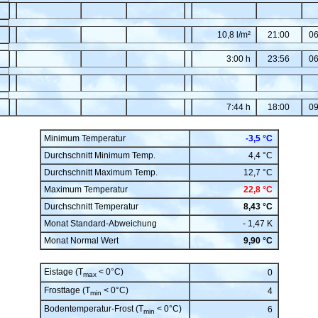
10,8 l/m²
21:00
06
3:00 h
23:56
06
7:44 h
18:00
09
Minimum Temperatur
-3,5 °C
Durchschnitt Minimum Temp.
4,4 °C
Durchschnitt Maximum Temp.
12,7 °C
Maximum Temperatur
22,8 °C
Durchschnitt Temperatur
8,43 °C
Monat Standard-Abweichung
- 1,47 K
Monat Normal Wert
9,90 °C
Eistage (T
< 0°C)
0
max
Frosttage (T
< 0°C)
4
min
Bodentemperatur-Frost (T
< 0°C)
6
min