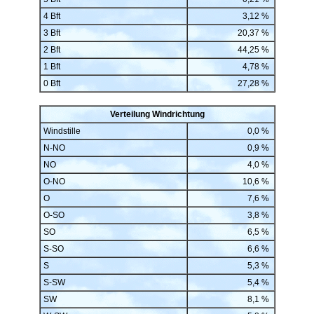
4 Bft
3,12 %
3 Bft
20,37 %
2 Bft
44,25 %
1 Bft
4,78 %
0 Bft
27,28 %
Verteilung Windrichtung
Windstille
0,0 %
N-NO
0,9 %
NO
4,0 %
O-NO
10,6 %
O
7,6 %
O-SO
3,8 %
SO
6,5 %
S-SO
6,6 %
S
5,3 %
S-SW
5,4 %
SW
8,1 %