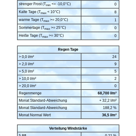
strenger Frost (T
<= -10,0°C)
0
min
Kalte Tage (T
< 10°C)
8
max
warme Tage (T
>= 20,0°C)
1
max
Sommertage (T
>= 25°C)
0
max
Heiße Tage (T
>= 30°C)
0
max
Regen Tage
> 0,0 l/m²
24
> 2,0 l/m²
9
> 5,0 l/m²
5
> 10,0 l/m²
2
> 20,0 l/m²
0
Regenmenge
68,700 l/m²
Monat Standard-Abweichung
+ 32,2 l/m²
Monat Standard-Abweichung
188,2 %
Monat Normal Wert
36,5 l/m²
Verteilung Windstärke
5 Bft
0,21 %