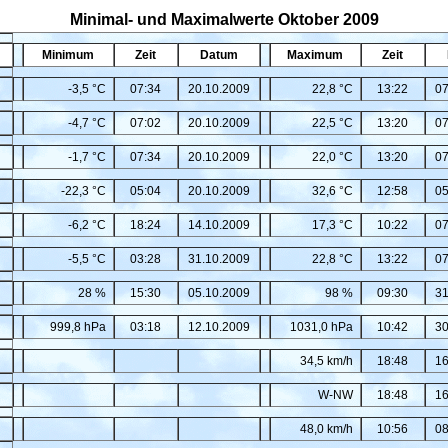
Minimal- und Maximalwerte Oktober 2009
Minimum
Zeit
Datum
Maximum
Zeit
-3,5 °C
07:34
20.10.2009
22,8 °C
13:22
07
-4,7 °C
07:02
20.10.2009
22,5 °C
13:20
07
-1,7 °C
07:34
20.10.2009
22,0 °C
13:20
07
-22,3 °C
05:04
20.10.2009
32,6 °C
12:58
05
-6,2 °C
18:24
14.10.2009
17,3 °C
10:22
07
-5,5 °C
03:28
31.10.2009
22,8 °C
13:22
07
28 %
15:30
05.10.2009
98 %
09:30
31
999,8 hPa
03:18
12.10.2009
1031,0 hPa
10:42
30
34,5 km/h
18:48
16
W-NW
18:48
16
48,0 km/h
10:56
08