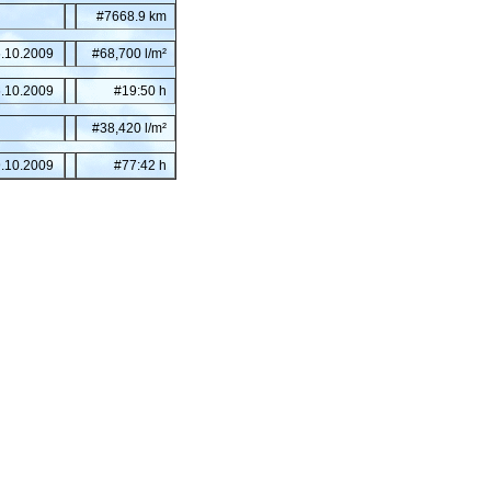
#7668.9 km
.10.2009
#68,700 l/m²
.10.2009
#19:50 h
#38,420 l/m²
.10.2009
#77:42 h