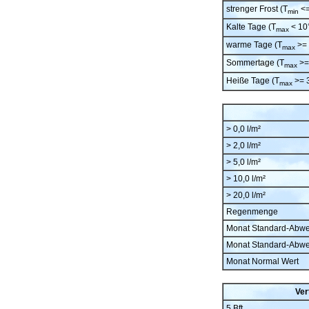
strenger Frost (T
<=
min
Kalte Tage (T
< 10
max
warme Tage (T
>= 
max
Sommertage (T
>=
max
Heiße Tage (T
>= 
max
> 0,0 l/m²
> 2,0 l/m²
> 5,0 l/m²
> 10,0 l/m²
> 20,0 l/m²
Regenmenge
Monat Standard-Abw
Monat Standard-Abw
Monat Normal Wert
Ver
5 Bft