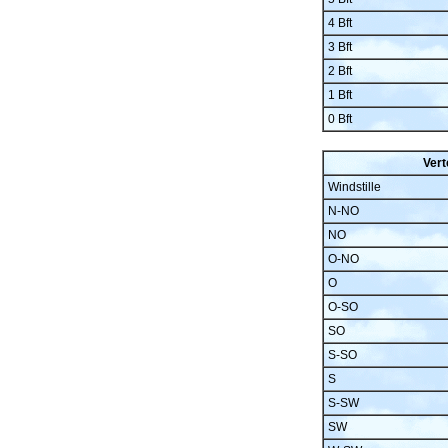
4 Bft
3 Bft
2 Bft
1 Bft
0 Bft
Vert
Windstille
N-NO
NO
O-NO
O
O-SO
SO
S-SO
S
S-SW
SW