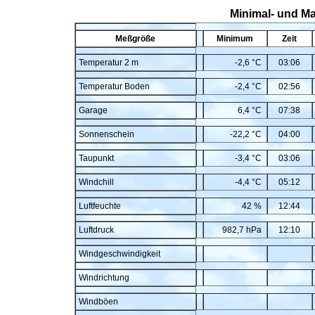
Minimal- und M
Meßgröße
Minimum
Zeit
Temperatur 2 m
-2,6 °C
03:06
Temperatur Boden
-2,4 °C
02:56
Garage
6,4 °C
07:38
Sonnenschein
-22,2 °C
04:00
Taupunkt
-3,4 °C
03:06
Windchill
-4,4 °C
05:12
Luftfeuchte
42 %
12:44
Luftdruck
982,7 hPa
12:10
Windgeschwindigkeit
Windrichtung
Windböen