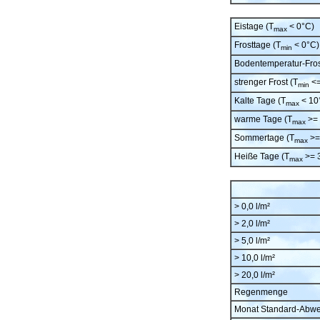
Eistage (T
< 0°C)
max
Frosttage (T
< 0°C)
min
Bodentemperatur-Fros
strenger Frost (T
<=
min
Kalte Tage (T
< 10
max
warme Tage (T
>= 
max
Sommertage (T
>=
max
Heiße Tage (T
>= 
max
> 0,0 l/m²
> 2,0 l/m²
> 5,0 l/m²
> 10,0 l/m²
> 20,0 l/m²
Regenmenge
Monat Standard-Abw