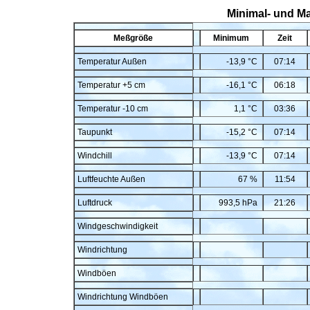
Minimal- und M
Meßgröße
Minimum
Zeit
Temperatur Außen
-13,9 °C
07:14
Temperatur +5 cm
-16,1 °C
06:18
Temperatur -10 cm
1,1 °C
03:36
Taupunkt
-15,2 °C
07:14
Windchill
-13,9 °C
07:14
Luftfeuchte Außen
67 %
11:54
Luftdruck
993,5 hPa
21:26
Windgeschwindigkeit
Windrichtung
Windböen
Windrichtung Windböen