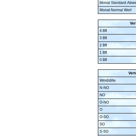
Monat Standard-Abw
Monat Normal Wert
Ver
4 Bft
3 Bft
2 Bft
1 Bft
0 Bft
Vert
Windstille
N-NO
NO
O-NO
O
O-SO
SO
S-SO