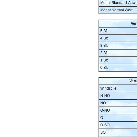
Monat Standard-Abw
Monat Normal Wert
Ver
5 Bft
4 Bft
3 Bft
2 Bft
1 Bft
0 Bft
Vert
Windstille
N-NO
NO
O-NO
O
O-SO
SO