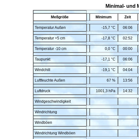
Minimal- und 
Meßgröße
Minimum
Zeit
Temperatur Außen
-15,7 °C
06:06
Temperatur +5 cm
-17,8 °C
02:52
Temperatur -10 cm
0,0 °C
00:00
Taupunkt
-17,1 °C
06:06
Windchill
-19,1 °C
04:04
Luftfeuchte Außen
67 %
13:56
Luftdruck
1001,3 hPa
14:32
Windgeschwindigkeit
Windrichtung
Windböen
Windrichtung Windböen