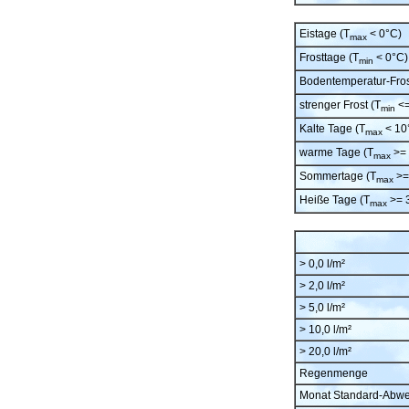
Eistage (T
< 0°C)
max
Frosttage (T
< 0°C)
min
Bodentemperatur-Fros
strenger Frost (T
<=
min
Kalte Tage (T
< 10
max
warme Tage (T
>= 
max
Sommertage (T
>=
max
Heiße Tage (T
>= 
max
> 0,0 l/m²
> 2,0 l/m²
> 5,0 l/m²
> 10,0 l/m²
> 20,0 l/m²
Regenmenge
Monat Standard-Abw