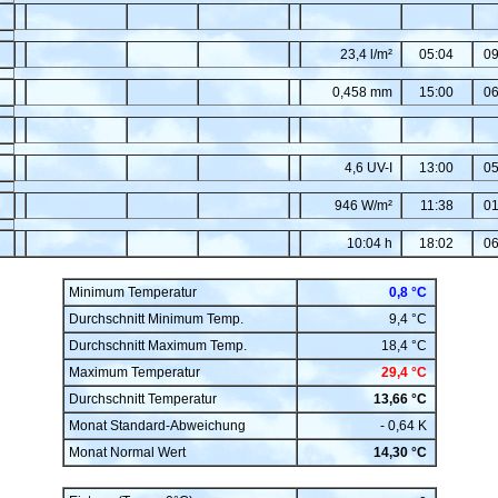
23,4 l/m²
05:04
09
0,458 mm
15:00
06
4,6 UV-I
13:00
05
946 W/m²
11:38
01
10:04 h
18:02
06
Minimum Temperatur
0,8 °C
Durchschnitt Minimum Temp.
9,4 °C
Durchschnitt Maximum Temp.
18,4 °C
Maximum Temperatur
29,4 °C
Durchschnitt Temperatur
13,66 °C
Monat Standard-Abweichung
- 0,64 K
Monat Normal Wert
14,30 °C