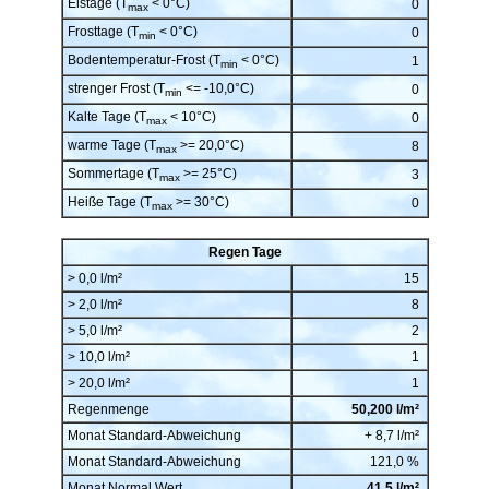
Eistage (T
< 0°C)
0
max
Frosttage (T
< 0°C)
0
min
Bodentemperatur-Frost (T
< 0°C)
1
min
strenger Frost (T
<= -10,0°C)
0
min
Kalte Tage (T
< 10°C)
0
max
warme Tage (T
>= 20,0°C)
8
max
Sommertage (T
>= 25°C)
3
max
Heiße Tage (T
>= 30°C)
0
max
Regen Tage
> 0,0 l/m²
15
> 2,0 l/m²
8
> 5,0 l/m²
2
> 10,0 l/m²
1
> 20,0 l/m²
1
Regenmenge
50,200 l/m²
Monat Standard-Abweichung
+ 8,7 l/m²
Monat Standard-Abweichung
121,0 %
Monat Normal Wert
41,5 l/m²