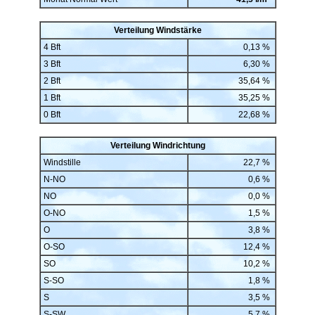
Verteilung Windstärke
4 Bft
0,13 %
3 Bft
6,30 %
2 Bft
35,64 %
1 Bft
35,25 %
0 Bft
22,68 %
Verteilung Windrichtung
Windstille
22,7 %
N-NO
0,6 %
NO
0,0 %
O-NO
1,5 %
O
3,8 %
O-SO
12,4 %
SO
10,2 %
S-SO
1,8 %
S
3,5 %
S-SW
5,7 %