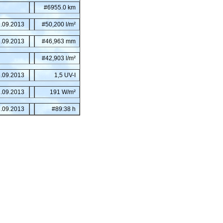
#6955.0 km
.09.2013
#50,200 l/m²
.09.2013
#46,963 mm
#42,903 l/m²
.09.2013
1,5 UV-I
.09.2013
191 W/m²
.09.2013
#89:38 h