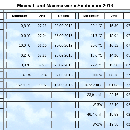
Minimal- und Maximalwerte September 2013
Minimum
Zeit
Datum
Maximum
Zeit
0,8 °C
07:28
28.09.2013
29,4 °C
15:30
07
-0,6 °C
07:04
28.09.2013
41,7 °C
15:04
07
10,0 °C
06:10
30.09.2013
20,6 °C
16:12
07
0,2 °C
07:28
28.09.2013
18,6 °C
14:20
05
0,8 °C
07:28
28.09.2013
29,4 °C
15:50
07
40 %
16:04
07.09.2013
100 %
08:18
27
994,9 hPa
09:02
18.09.2013
1028,2 hPa
01:08
22
23,9 km/h
22:46
02
W-SW
22:46
02
46,7 km/h
19:58
02
W-SW
19:58
02