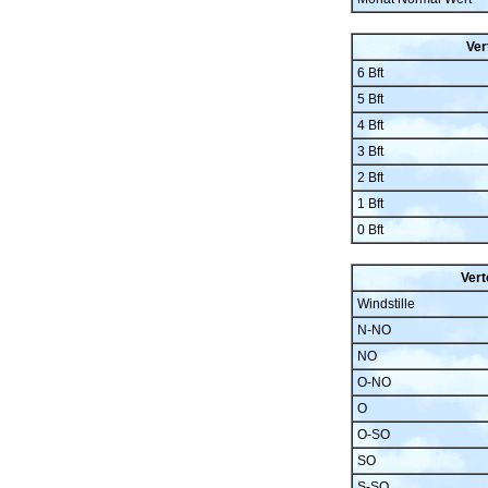
Ver
6 Bft
5 Bft
4 Bft
3 Bft
2 Bft
1 Bft
0 Bft
Vert
Windstille
N-NO
NO
O-NO
O
O-SO
SO
S-SO