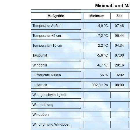
Minimal- und M
Meßgröße
Minimum
Zeit
Temperatur Außen
-4,9 °C
07:46
Temperatur +5 cm
-7,2 °C
06:44
Temperatur -10 cm
2,2 °C
04:34
Taupunkt
-5,6 °C
07:00
Windchill
-6,7 °C
20:16
Luftfeuchte Außen
56 %
16:02
Luftdruck
992,8 hPa
08:00
Windgeschwindigkeit
Windrichtung
Windböen
Windrichtung Windböen