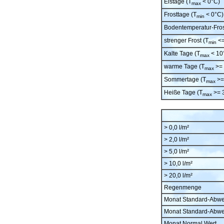
Eistage (T
< 0°C)
max
Frosttage (T
< 0°C)
min
Bodentemperatur-Fros
strenger Frost (T
<=
min
Kalte Tage (T
< 10
max
warme Tage (T
>= 
max
Sommertage (T
>=
max
Heiße Tage (T
>= 
max
> 0,0 l/m²
> 2,0 l/m²
> 5,0 l/m²
> 10,0 l/m²
> 20,0 l/m²
Regenmenge
Monat Standard-Abw
Monat Standard-Abw
Monat Normal Wert