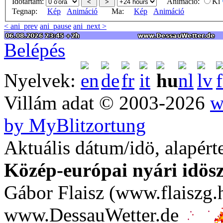
Idötartam:
Animáció:
Ki
Tegnap:
Kép
Animáció
Ma:
Kép
Animáció
< ani_prev
ani_pause
ani_next >
Belépés
Nyelvek:
Villám adat © 2003-2026
w
by MyBlitzortung
Aktuális dátum/idö, alapért
Közép-európai nyári idös
Gábor Flaisz (www.flaiszg.
www.DessauWetter.de