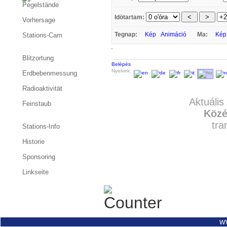
Pegelstände
Idötartam:
Vorhersage
Tegnap:
Kép
Animáció
Ma:
Kép
Stations-Cam
Blitzortung
Belépés
Nyelvek:
Erdbebenmessung
Radioaktivität
Aktuális
Feinstaub
Közé
tra
Stations-Info
Historie
Sponsoring
Linkseite
w