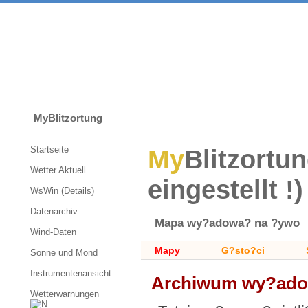
MyBlitzortung
Startseite
My
Blitzortun
Wetter Aktuell
eingestellt !)
WsWin (Details)
Datenarchiv
Mapa wy?adowa? na ?ywo
Wind-Daten
Mapy
G?sto?ci
Sonne und Mond
Instrumentenansicht
Archiwum wy?adow
Wetterwarnungen