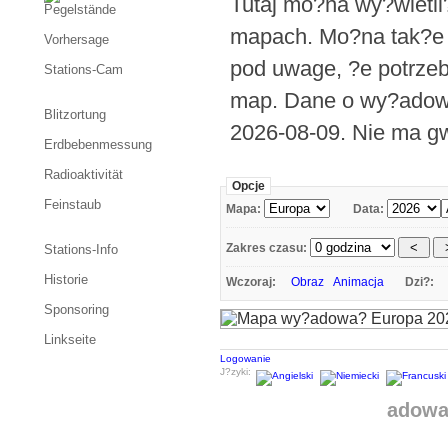
Tutaj mo?na wy?wietl
Pegelstände
mapach. Mo?na tak?e 
Vorhersage
pod uwage, ?e potrze
Stations-Cam
map. Dane o wy?adowa
Blitzortung
2026-08-09. Nie ma gw
Erdbebenmessung
Radioaktivität
Opcje
Feinstaub
Mapa:
Data:
Zakres czasu:
Stations-Info
Historie
Wczoraj:
Obraz
Animacja
Dzi?:
Sponsoring
Linkseite
Logowanie
J?zyki:
adowa