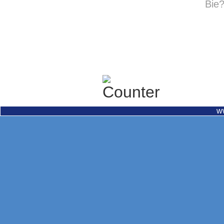
Bie?
w