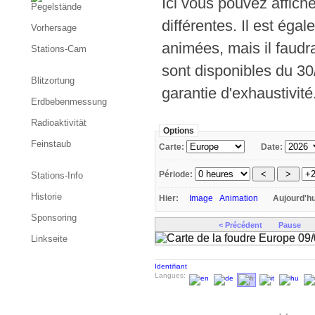
Ici vous pouvez affich
Pegelstände
différentes. Il est éga
Vorhersage
animées, mais il faud
Stations-Cam
sont disponibles du 30
Blitzortung
garantie d'exhaustivité
Erdbebenmessung
Radioaktivität
Options
Feinstaub
Carte:
Date:
Période:
Stations-Info
Historie
Hier:
Image
Animation
Aujourd'h
Sponsoring
< Précédent
Pause
Linkseite
Identifiant
Langues: