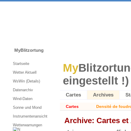
MyBlitzortung
Startseite
My
Blitzortun
Wetter Aktuell
eingestellt !)
WsWin (Details)
Datenarchiv
Cartes
Archives
St
Wind-Daten
Cartes
Densité de foudr
Sonne und Mond
Instrumentenansicht
Archive: Cartes et
Wetterwarnungen